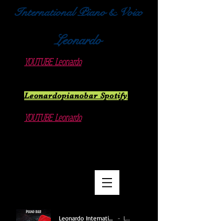
International Piano & Voix
Leonardo
new songs
YOUTUBE Leonardo
Leonardopianobar Spotify
Hystoric
YOUTUBE Leonardo
Restaurants Mix Lande
Menu
Leonardo International Piano % Voix MIX.
Leonardo