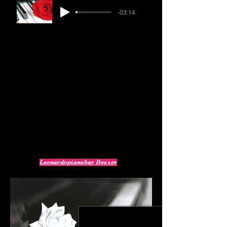
-03:14
Live Direct Hotel
Cd audio Listen
Leonardopianobar Deezer
Live Direct Restaurant