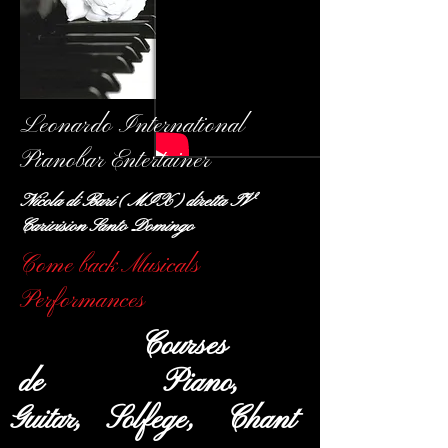
Leonardo International
Pianobar Entertainer
Nicola di Bari ( MIX ) diretta TV
Carivision Santo Domingo
Come back Musicals
Performances
Courses
de
Piano,
Guitar, Solfege,
Chant