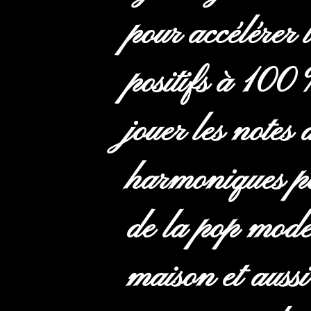
pour accélérer 
positifs à 100 
jouer les note
harmoniques po
de la pop moder
maison et aussi