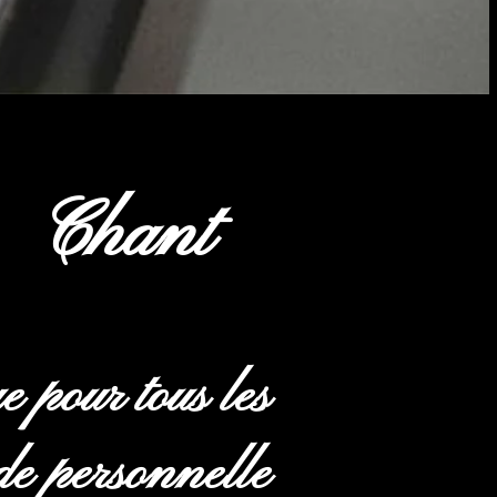
de
Chant
 pour tous les
de personnelle