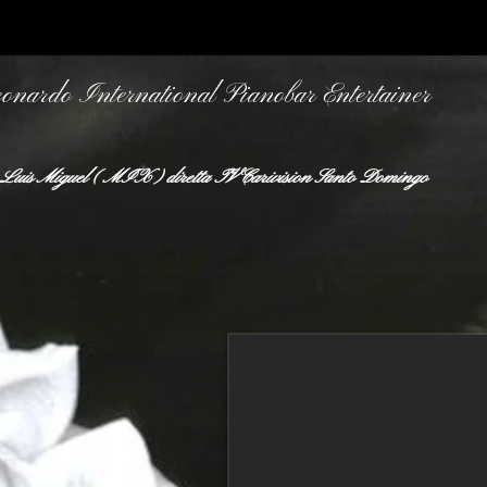
onardo International Pianobar Entertainer
Luis Miguel ( MIX ) diretta TV Carivision Santo Domingo