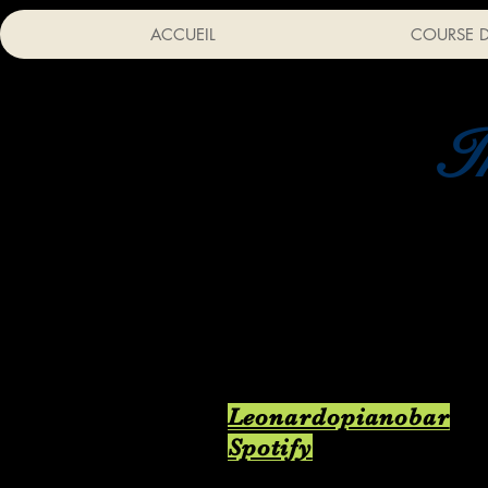
ACCUEIL
COURSE D
I
Leonardopianobar
Spotify