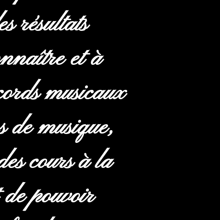
s résultats
nnaître et à
ccords musicaux
s de musique,
des cours à la
 de pouvoir