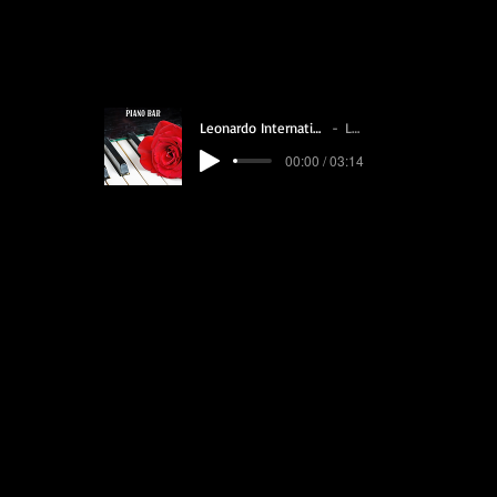
Live D
s Mix Lande
Leonardo International Piano % Voix MIX.
Leonardo
en
Li
00:00 / 03:14