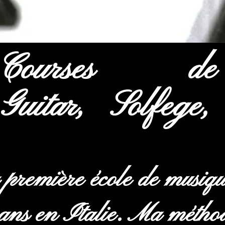
Courses 
uitar, Solfege,
 première école de musique
 ans en Italie. Ma métho