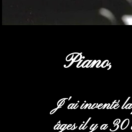
Piano, G
J'ai inventé la
âges il y a 30