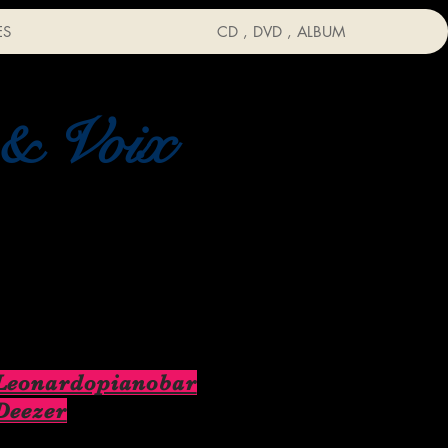
ES
CD , DVD , ALBUM
 & Voix
Leonardopianobar
Deezer