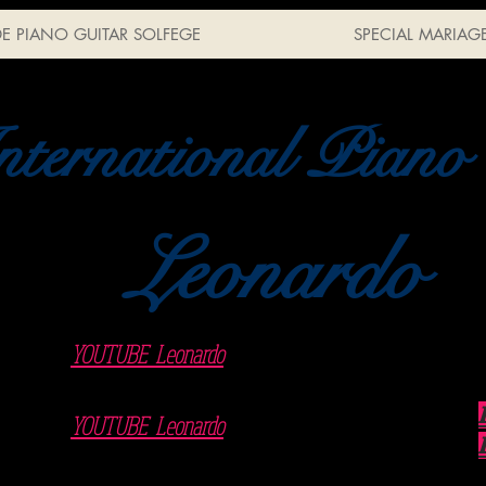
E PIANO GUITAR SOLFEGE
SPECIAL MARIAG
nternational Piano
Leonardo
new songs
YOUTUBE Leonardo
Hystoric
YOUTUBE Leonardo