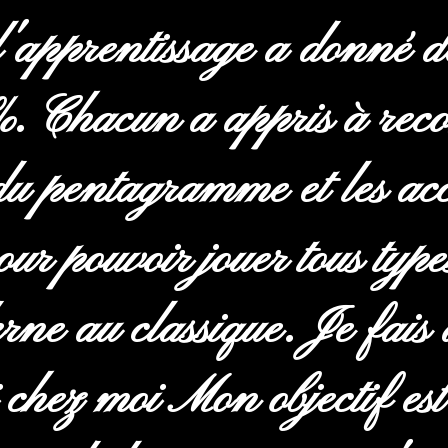
l'apprentissage a donné de
%. Chacun a appris à reco
s du pentagramme et les a
ur pouvoir jouer tous type
ne au classique. Je fais 
 chez moi Mon objectif est